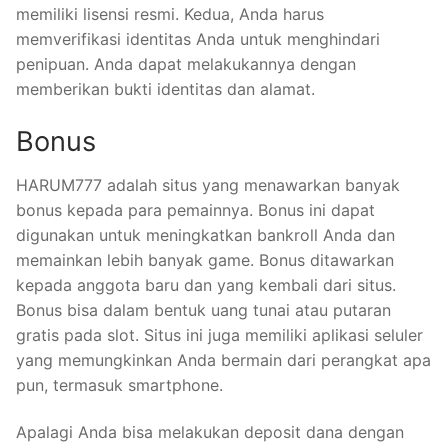
memiliki lisensi resmi. Kedua, Anda harus
memverifikasi identitas Anda untuk menghindari
penipuan. Anda dapat melakukannya dengan
memberikan bukti identitas dan alamat.
Bonus
HARUM777 adalah situs yang menawarkan banyak
bonus kepada para pemainnya. Bonus ini dapat
digunakan untuk meningkatkan bankroll Anda dan
memainkan lebih banyak game. Bonus ditawarkan
kepada anggota baru dan yang kembali dari situs.
Bonus bisa dalam bentuk uang tunai atau putaran
gratis pada slot. Situs ini juga memiliki aplikasi seluler
yang memungkinkan Anda bermain dari perangkat apa
pun, termasuk smartphone.
Apalagi Anda bisa melakukan deposit dana dengan