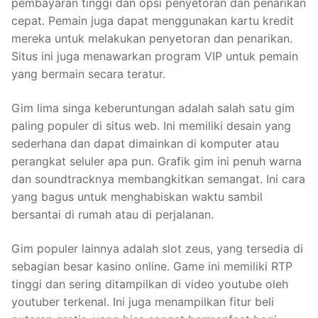
pembayaran tinggi dan opsi penyetoran dan penarikan
cepat. Pemain juga dapat menggunakan kartu kredit
mereka untuk melakukan penyetoran dan penarikan.
Situs ini juga menawarkan program VIP untuk pemain
yang bermain secara teratur.
Gim lima singa keberuntungan adalah salah satu gim
paling populer di situs web. Ini memiliki desain yang
sederhana dan dapat dimainkan di komputer atau
perangkat seluler apa pun. Grafik gim ini penuh warna
dan soundtracknya membangkitkan semangat. Ini cara
yang bagus untuk menghabiskan waktu sambil
bersantai di rumah atau di perjalanan.
Gim populer lainnya adalah slot zeus, yang tersedia di
sebagian besar kasino online. Game ini memiliki RTP
tinggi dan sering ditampilkan di video youtube oleh
youtuber terkenal. Ini juga menampilkan fitur beli