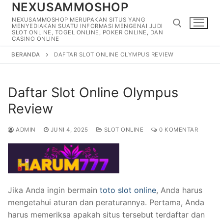
NEXUSAMMOSHOP
Lompat
ke
NEXUSAMMOSHOP MERUPAKAN SITUS YANG
MENYEDIAKAN SUATU INFORMASI MENGENAI JUDI
konten
SLOT ONLINE, TOGEL ONLINE, POKER ONLINE, DAN
CASINO ONLINE
BERANDA
DAFTAR SLOT ONLINE OLYMPUS REVIEW
Cari:
Daftar Slot Online Olympus
Review
ADMIN
JUNI 4, 2025
SLOT ONLINE
0 KOMENTAR
Jika Anda ingin bermain
toto slot online
, Anda harus
mengetahui aturan dan peraturannya. Pertama, Anda
harus memeriksa apakah situs tersebut terdaftar dan