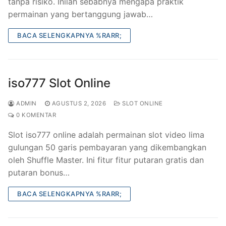
tanpa risiko. Inilah sebabnya mengapa praktik
permainan yang bertanggung jawab…
BACA SELENGKAPNYA %RARR;
iso777 Slot Online
ADMIN
AGUSTUS 2, 2026
SLOT ONLINE
0 KOMENTAR
Slot iso777 online adalah permainan slot video lima
gulungan 50 garis pembayaran yang dikembangkan
oleh Shuffle Master. Ini fitur fitur putaran gratis dan
putaran bonus…
BACA SELENGKAPNYA %RARR;