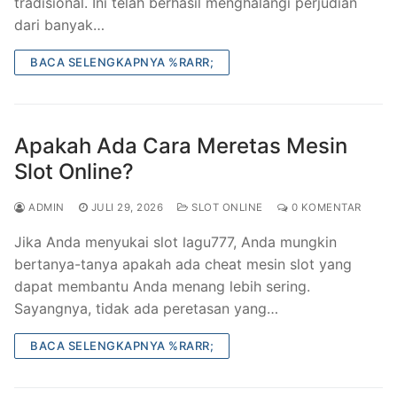
tradisional. Ini telah berhasil menghalangi perjudian
dari banyak…
BACA SELENGKAPNYA %RARR;
Apakah Ada Cara Meretas Mesin
Slot Online?
ADMIN
JULI 29, 2026
SLOT ONLINE
0 KOMENTAR
Jika Anda menyukai slot lagu777, Anda mungkin
bertanya-tanya apakah ada cheat mesin slot yang
dapat membantu Anda menang lebih sering.
Sayangnya, tidak ada peretasan yang…
BACA SELENGKAPNYA %RARR;