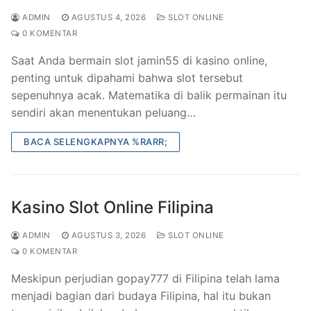
ADMIN
AGUSTUS 4, 2026
SLOT ONLINE
0 KOMENTAR
Saat Anda bermain slot jamin55 di kasino online,
penting untuk dipahami bahwa slot tersebut
sepenuhnya acak. Matematika di balik permainan itu
sendiri akan menentukan peluang…
BACA SELENGKAPNYA %RARR;
Kasino Slot Online Filipina
ADMIN
AGUSTUS 3, 2026
SLOT ONLINE
0 KOMENTAR
Meskipun perjudian gopay777 di Filipina telah lama
menjadi bagian dari budaya Filipina, hal itu bukan