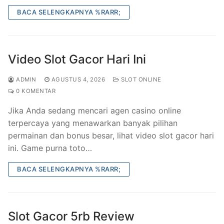
BACA SELENGKAPNYA %RARR;
Video Slot Gacor Hari Ini
ADMIN
AGUSTUS 4, 2026
SLOT ONLINE
0 KOMENTAR
Jika Anda sedang mencari agen casino online
terpercaya yang menawarkan banyak pilihan
permainan dan bonus besar, lihat video slot gacor hari
ini. Game purna toto…
BACA SELENGKAPNYA %RARR;
Slot Gacor 5rb Review