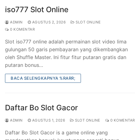
iso777 Slot Online
ADMIN
AGUSTUS 2, 2026
SLOT ONLINE
0 KOMENTAR
Slot iso777 online adalah permainan slot video lima
gulungan 50 garis pembayaran yang dikembangkan
oleh Shuffle Master. Ini fitur fitur putaran gratis dan
putaran bonus…
BACA SELENGKAPNYA %RARR;
Daftar Bo Slot Gacor
ADMIN
AGUSTUS 1, 2026
SLOT ONLINE
0 KOMENTAR
Daftar Bo Slot Gacor is a game online yang