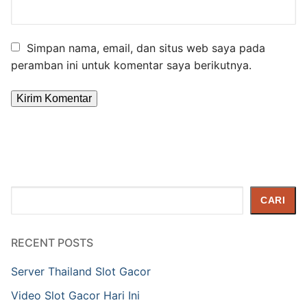
Simpan nama, email, dan situs web saya pada
peramban ini untuk komentar saya berikutnya.
Cari
CARI
RECENT POSTS
Server Thailand Slot Gacor
Video Slot Gacor Hari Ini