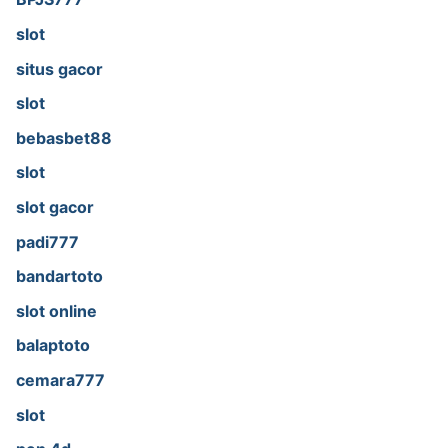
slot
situs gacor
slot
bebasbet88
slot
slot gacor
padi777
bandartoto
slot online
balaptoto
cemara777
slot