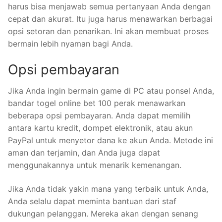
harus bisa menjawab semua pertanyaan Anda dengan
cepat dan akurat. Itu juga harus menawarkan berbagai
opsi setoran dan penarikan. Ini akan membuat proses
bermain lebih nyaman bagi Anda.
Opsi pembayaran
Jika Anda ingin bermain game di PC atau ponsel Anda,
bandar togel online bet 100 perak menawarkan
beberapa opsi pembayaran. Anda dapat memilih
antara kartu kredit, dompet elektronik, atau akun
PayPal untuk menyetor dana ke akun Anda. Metode ini
aman dan terjamin, dan Anda juga dapat
menggunakannya untuk menarik kemenangan.
Jika Anda tidak yakin mana yang terbaik untuk Anda,
Anda selalu dapat meminta bantuan dari staf
dukungan pelanggan. Mereka akan dengan senang