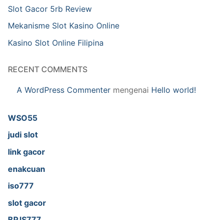
Slot Gacor 5rb Review
Mekanisme Slot Kasino Online
Kasino Slot Online Filipina
RECENT COMMENTS
A WordPress Commenter
mengenai
Hello world!
WSO55
judi slot
link gacor
enakcuan
iso777
slot gacor
BPJS777