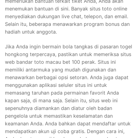
memerlukan bantuan terkait tiket Anda, Anda akan
menemukan bantuan di sini. Banyak situs toto online
menyediakan dukungan live chat, telepon, dan email.
Selain itu, beberapa menawarkan program bonus dan
hadiah untuk anggota.
Jika Anda ingin bermain bola tangkas di pasaran togel
hongkong terpercaya, pastikan untuk memeriksa situs
web bandar toto macau bet 100 perak. Situs ini
memiliki antarmuka yang mudah digunakan dan
menawarkan berbagai opsi setoran. Anda juga dapat
menggunakan aplikasi seluler situs ini untuk
memasang taruhan pada permainan favorit Anda
kapan saja, di mana saja. Selain itu, situs web ini
sepenuhnya diamankan dan diatur oleh badan
pengelola untuk memastikan keselamatan dan
keamanan Anda. Anda bahkan dapat mendaftar untuk
mendapatkan akun uji coba gratis. Dengan cara ini,