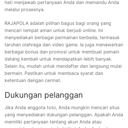
hati menjawab pertanyaan Anda dan memandu Anda
melalui prosesnya.
RAJAPOLA adalah pilihan bagus bagi orang yang
mencari tempat aman untuk berjudi online. Ini
menyediakan berbagai permainan berbeda, termasuk
taruhan olahraga dan video game. Ia juga menawarkan
berbagai bonus dan promosi untuk membuat pemain
datang kembali untuk mendapatkan lebih banyak.
Selain itu, mudah untuk mendaftar dan langsung mulai
bermain. Pastikan untuk membaca syarat dan
ketentuan dengan cermat.
Dukungan pelanggan
Jika Anda anggota toto, Anda mungkin mencari situs
yang menyediakan dukungan pelanggan. Apakah Anda
memiliki pertanyaan tentang akun Anda atau