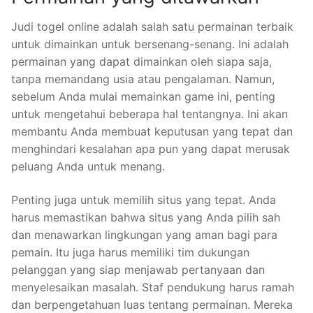
Judi togel online adalah salah satu permainan terbaik
untuk dimainkan untuk bersenang-senang. Ini adalah
permainan yang dapat dimainkan oleh siapa saja,
tanpa memandang usia atau pengalaman. Namun,
sebelum Anda mulai memainkan game ini, penting
untuk mengetahui beberapa hal tentangnya. Ini akan
membantu Anda membuat keputusan yang tepat dan
menghindari kesalahan apa pun yang dapat merusak
peluang Anda untuk menang.
Penting juga untuk memilih situs yang tepat. Anda
harus memastikan bahwa situs yang Anda pilih sah
dan menawarkan lingkungan yang aman bagi para
pemain. Itu juga harus memiliki tim dukungan
pelanggan yang siap menjawab pertanyaan dan
menyelesaikan masalah. Staf pendukung harus ramah
dan berpengetahuan luas tentang permainan. Mereka