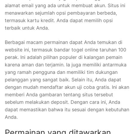
alamat email yang ada untuk membuat akun. Situs ini
menawarkan sejumlah opsi pembayaran berbeda,
termasuk kartu kredit. Anda dapat memilih opsi
terbaik untuk Anda.
Berbagai macam permainan dapat Anda temukan di
website ini, termasuk bandar togel online taruhan 100
perak. Ini adalah pilihan populer di kalangan pemain
karena aman dan terjamin. Ia juga memiliki antarmuka
yang ramah pengguna dan memiliki tim dukungan
pelanggan yang sangat baik. Selain itu, Anda dapat
dengan mudah mendaftar akun uji coba gratis. Ini akan
memberi Anda gambaran tentang situs tersebut
sebelum melakukan deposit. Dengan cara ini, Anda
dapat memastikan bahwa itu sesuai dengan kebutuhan
Anda.
Permainan yang ditawarkan