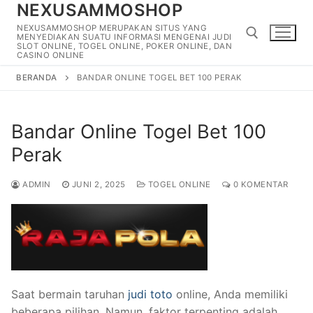
NEXUSAMMOSHOP
Lompat
ke
NEXUSAMMOSHOP MERUPAKAN SITUS YANG
MENYEDIAKAN SUATU INFORMASI MENGENAI JUDI
konten
SLOT ONLINE, TOGEL ONLINE, POKER ONLINE, DAN
CASINO ONLINE
BERANDA
BANDAR ONLINE TOGEL BET 100 PERAK
Cari:
Bandar Online Togel Bet 100
Perak
ADMIN
JUNI 2, 2025
TOGEL ONLINE
0 KOMENTAR
Saat bermain taruhan
judi toto
online, Anda memiliki
beberapa pilihan. Namun, faktor terpenting adalah