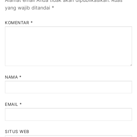
Alamat email Anda tidak akan dipublikasikan.
Ruas
yang wajib ditandai
*
KOMENTAR
*
NAMA
*
EMAIL
*
SITUS WEB