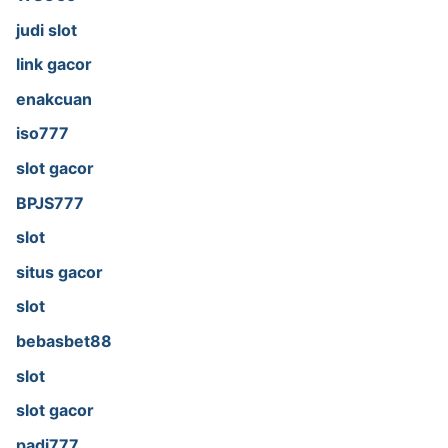
judi slot
link gacor
enakcuan
iso777
slot gacor
BPJS777
slot
situs gacor
slot
bebasbet88
slot
slot gacor
padi777