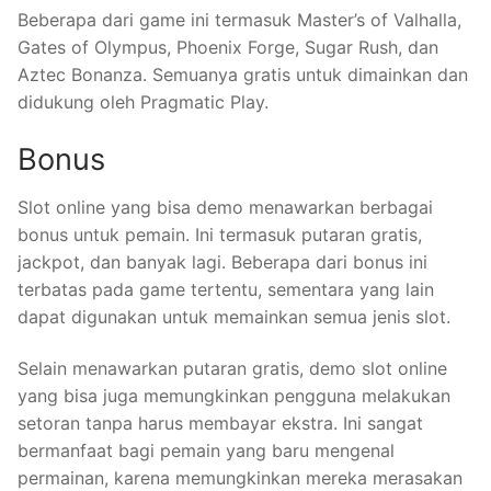
Beberapa dari game ini termasuk Master’s of Valhalla,
Gates of Olympus, Phoenix Forge, Sugar Rush, dan
Aztec Bonanza. Semuanya gratis untuk dimainkan dan
didukung oleh Pragmatic Play.
Bonus
Slot online yang bisa demo menawarkan berbagai
bonus untuk pemain. Ini termasuk putaran gratis,
jackpot, dan banyak lagi. Beberapa dari bonus ini
terbatas pada game tertentu, sementara yang lain
dapat digunakan untuk memainkan semua jenis slot.
Selain menawarkan putaran gratis, demo slot online
yang bisa juga memungkinkan pengguna melakukan
setoran tanpa harus membayar ekstra. Ini sangat
bermanfaat bagi pemain yang baru mengenal
permainan, karena memungkinkan mereka merasakan