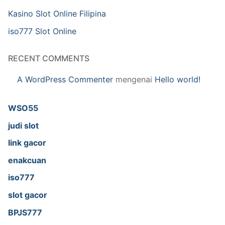
Kasino Slot Online Filipina
iso777 Slot Online
RECENT COMMENTS
A WordPress Commenter
mengenai
Hello world!
WSO55
judi slot
link gacor
enakcuan
iso777
slot gacor
BPJS777