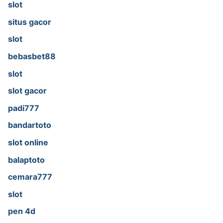
slot
situs gacor
slot
bebasbet88
slot
slot gacor
padi777
bandartoto
slot online
balaptoto
cemara777
slot
pen 4d