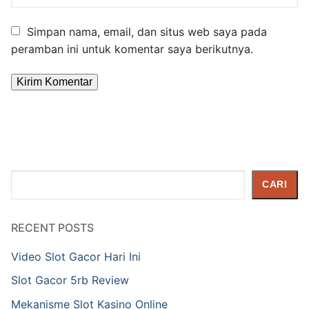
Simpan nama, email, dan situs web saya pada
peramban ini untuk komentar saya berikutnya.
Cari
CARI
RECENT POSTS
Video Slot Gacor Hari Ini
Slot Gacor 5rb Review
Mekanisme Slot Kasino Online