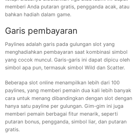
memberi Anda putaran gratis, pengganda acak, atau
bahkan hadiah dalam game.
Garis pembayaran
Paylines adalah garis pada gulungan slot yang
menghadiahkan pembayaran saat kombinasi simbol
yang cocok muncul. Garis-garis ini dapat dipicu oleh
simbol apa pun, termasuk simbol Wild dan Scatter.
Beberapa slot online menampilkan lebih dari 100
paylines, yang memberi pemain dua kali lebih banyak
cara untuk menang dibandingkan dengan slot dengan
hanya satu payline per gulungan. Gim-gim ini juga
memberi pemain berbagai fitur menarik, seperti
putaran bonus, pengganda, simbol liar, dan putaran
gratis.