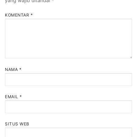
yang wajib ditandai
*
KOMENTAR
*
NAMA
*
EMAIL
*
SITUS WEB