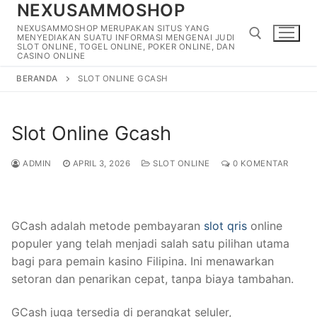
NEXUSAMMOSHOP
Lompat
ke
NEXUSAMMOSHOP MERUPAKAN SITUS YANG
MENYEDIAKAN SUATU INFORMASI MENGENAI JUDI
konten
SLOT ONLINE, TOGEL ONLINE, POKER ONLINE, DAN
CASINO ONLINE
BERANDA
SLOT ONLINE GCASH
Cari:
Slot Online Gcash
ADMIN
APRIL 3, 2026
SLOT ONLINE
0 KOMENTAR
GCash adalah metode pembayaran
slot qris
online
populer yang telah menjadi salah satu pilihan utama
bagi para pemain kasino Filipina. Ini menawarkan
setoran dan penarikan cepat, tanpa biaya tambahan.
GCash juga tersedia di perangkat seluler,