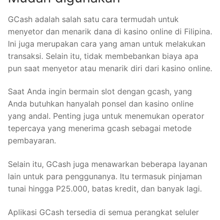
GCash adalah salah satu cara termudah untuk
menyetor dan menarik dana di kasino online di Filipina.
Ini juga merupakan cara yang aman untuk melakukan
transaksi. Selain itu, tidak membebankan biaya apa
pun saat menyetor atau menarik diri dari kasino online.
Saat Anda ingin bermain slot dengan gcash, yang
Anda butuhkan hanyalah ponsel dan kasino online
yang andal. Penting juga untuk menemukan operator
tepercaya yang menerima gcash sebagai metode
pembayaran.
Selain itu, GCash juga menawarkan beberapa layanan
lain untuk para penggunanya. Itu termasuk pinjaman
tunai hingga P25.000, batas kredit, dan banyak lagi.
Aplikasi GCash tersedia di semua perangkat seluler