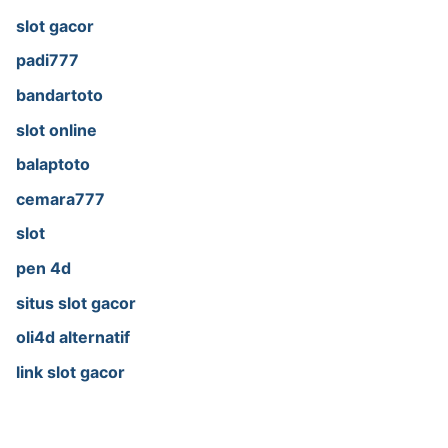
slot gacor
padi777
bandartoto
slot online
balaptoto
cemara777
slot
pen 4d
situs slot gacor
oli4d alternatif
link slot gacor