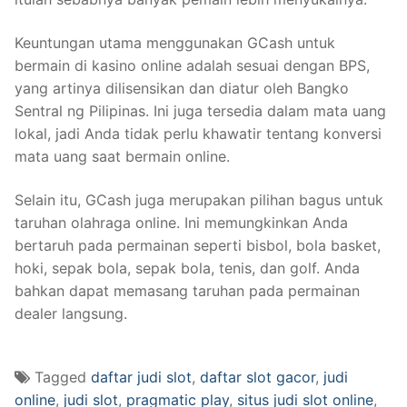
Keuntungan utama menggunakan GCash untuk
bermain di kasino online adalah sesuai dengan BPS,
yang artinya dilisensikan dan diatur oleh Bangko
Sentral ng Pilipinas. Ini juga tersedia dalam mata uang
lokal, jadi Anda tidak perlu khawatir tentang konversi
mata uang saat bermain online.
Selain itu, GCash juga merupakan pilihan bagus untuk
taruhan olahraga online. Ini memungkinkan Anda
bertaruh pada permainan seperti bisbol, bola basket,
hoki, sepak bola, sepak bola, tenis, dan golf. Anda
bahkan dapat memasang taruhan pada permainan
dealer langsung.
Tagged
daftar judi slot
,
daftar slot gacor
,
judi
online
,
judi slot
,
pragmatic play
,
situs judi slot online
,