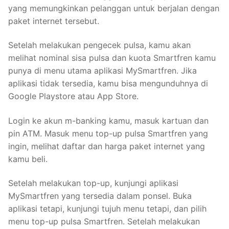
yang memungkinkan pelanggan untuk berjalan dengan
paket internet tersebut.
Setelah melakukan pengecek pulsa, kamu akan
melihat nominal sisa pulsa dan kuota Smartfren kamu
punya di menu utama aplikasi MySmartfren. Jika
aplikasi tidak tersedia, kamu bisa mengunduhnya di
Google Playstore atau App Store.
Login ke akun m-banking kamu, masuk kartuan dan
pin ATM. Masuk menu top-up pulsa Smartfren yang
ingin, melihat daftar dan harga paket internet yang
kamu beli.
Setelah melakukan top-up, kunjungi aplikasi
MySmartfren yang tersedia dalam ponsel. Buka
aplikasi tetapi, kunjungi tujuh menu tetapi, dan pilih
menu top-up pulsa Smartfren. Setelah melakukan