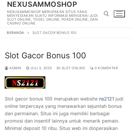
NEXUSAMMOSHOP
Lompat
ke
NEXUSAMMOSHOP MERUPAKAN SITUS YANG
MENYEDIAKAN SUATU INFORMASI MENGENAI JUDI
konten
SLOT ONLINE, TOGEL ONLINE, POKER ONLINE, DAN
CASINO ONLINE
BERANDA
SLOT GACOR BONUS 100
Cari:
Slot Gacor Bonus 100
ADMIN
JULI 3, 2025
SLOT ONLINE
0 KOMENTAR
Slot gacor bonus 100 merupakan website
ns2121
judi
online terpercaya yang menawarkan sejumlah bonus
dan permainan. Situs ini juga memiliki berbagai
promosi dan insentif lainnya untuk menarik pemain.
Minimal deposit 10 ribu. Situs web ini dioperasikan