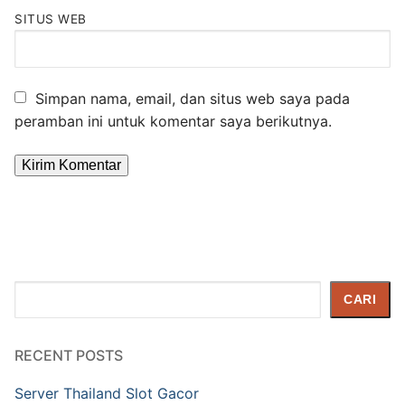
SITUS WEB
Simpan nama, email, dan situs web saya pada
peramban ini untuk komentar saya berikutnya.
Cari
CARI
RECENT POSTS
Server Thailand Slot Gacor