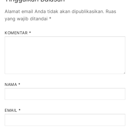
Alamat email Anda tidak akan dipublikasikan.
Ruas
yang wajib ditandai
*
KOMENTAR
*
NAMA
*
EMAIL
*