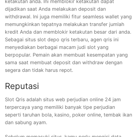
ketakutan anda. Ini memblokir ketakutan dapat
dijadikan saat Anda melakukan deposit dan
withdrawal. Ini juga memiliki fitur seamless wallet yang
memungkinkan tepatnya melakukan transfer jumlah
kredit Anda dan memblokir ketakutan besar dari anda.
Sebagai situs slot depo qris terbaru, agen qris ini
menyediakan berbagai macam judi slot yang
berpopular. Pemain akan membuat kesempatan yang
sama saat membuat deposit dan withdraw dengan
segera dan tidak harus repot.
Reputasi
Slot Qris adalah situs web perjudian online 24 jam
terpercaya yang memiliki banyak tipe perjudian
seperti taruhan bola, kasino, poker online, tembak ikan
dan sabung ayam.
Sebelum memasuki situs, kamu perlu mengisi data