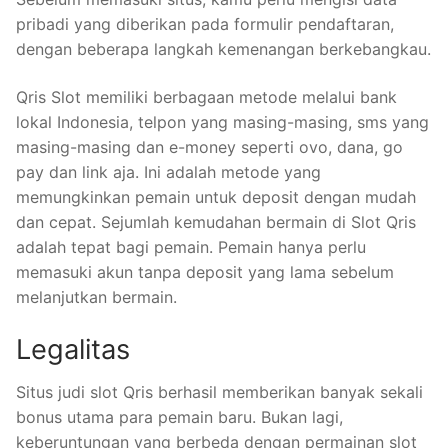
pribadi yang diberikan pada formulir pendaftaran,
dengan beberapa langkah kemenangan berkebangkau.
Qris Slot memiliki berbagaan metode melalui bank
lokal Indonesia, telpon yang masing-masing, sms yang
masing-masing dan e-money seperti ovo, dana, go
pay dan link aja. Ini adalah metode yang
memungkinkan pemain untuk deposit dengan mudah
dan cepat. Sejumlah kemudahan bermain di Slot Qris
adalah tepat bagi pemain. Pemain hanya perlu
memasuki akun tanpa deposit yang lama sebelum
melanjutkan bermain.
Legalitas
Situs judi slot Qris berhasil memberikan banyak sekali
bonus utama para pemain baru. Bukan lagi,
keberuntungan yang berbeda dengan permainan slot