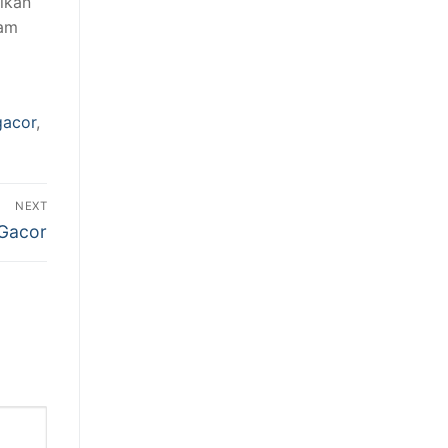
sikan
cam
gacor
,
NEXT
 Gacor