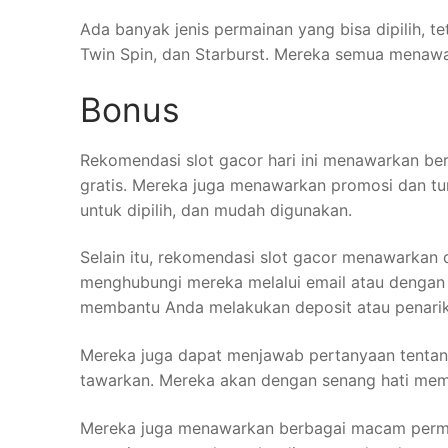
Ada banyak jenis permainan yang bisa dipilih, t
Twin Spin, dan Starburst. Mereka semua menawa
Bonus
Rekomendasi slot gacor hari ini menawarkan be
gratis. Mereka juga menawarkan promosi dan t
untuk dipilih, dan mudah digunakan.
Selain itu, rekomendasi slot gacor menawarkan 
menghubungi mereka melalui email atau dengan
membantu Anda melakukan deposit atau penarik
Mereka juga dapat menjawab pertanyaan tentan
tawarkan. Mereka akan dengan senang hati me
Mereka juga menawarkan berbagai macam perma