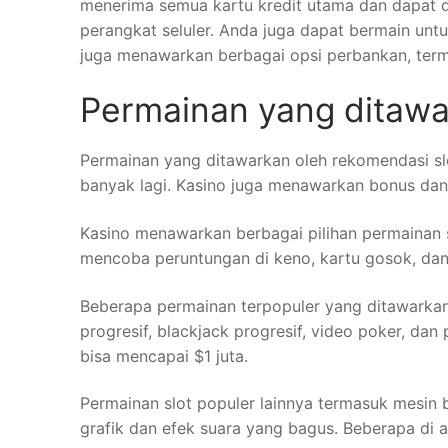
menerima semua kartu kredit utama dan dapat 
perangkat seluler. Anda juga dapat bermain u
juga menawarkan berbagai opsi perbankan, term
Permainan yang ditaw
Permainan yang ditawarkan oleh rekomendasi slot 
banyak lagi. Kasino juga menawarkan bonus dan
Kasino menawarkan berbagai pilihan permainan s
mencoba peruntungan di keno, kartu gosok, dan 
Beberapa permainan terpopuler yang ditawarkan 
progresif, blackjack progresif, video poker, da
bisa mencapai $1 juta.
Permainan slot populer lainnya termasuk mesin 
grafik dan efek suara yang bagus. Beberapa di 