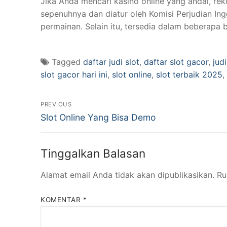
Jika Anda mencari kasino online yang andal, rekom
sepenuhnya dan diatur oleh Komisi Perjudian Ing
permainan. Selain itu, tersedia dalam beberap
Tagged
daftar judi slot
,
daftar slot gacor
,
judi
slot gacor hari ini
,
slot online
,
slot terbaik 2025
,
Navigasi
PREVIOUS
Previous
pos
Slot Online Yang Bisa Demo
post:
Tinggalkan Balasan
Alamat email Anda tidak akan dipublikasikan.
Ru
KOMENTAR
*