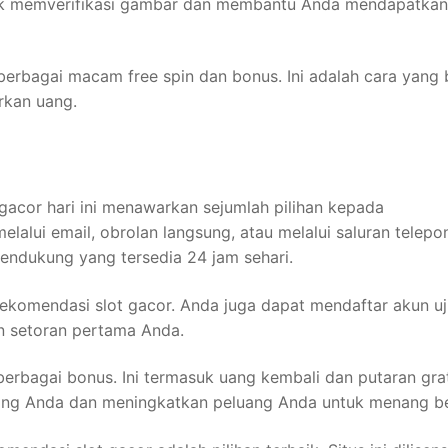
uk memverifikasi gambar dan membantu Anda mendapatkan
berbagai macam free spin dan bonus. Ini adalah cara yang
rkan uang.
gacor hari ini menawarkan sejumlah pilihan kepada
alui email, obrolan langsung, atau melalui saluran telepo
endukung yang tersedia 24 jam sehari.
b rekomendasi slot gacor. Anda juga dapat mendaftar akun uj
n setoran pertama Anda.
erbagai bonus. Ini termasuk uang kembali dan putaran grat
ang Anda dan meningkatkan peluang Anda untuk menang be