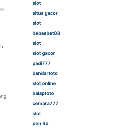
slot
ka
situs gacor
slot
bebasbet88
slot
ih
slot gacor
padi777
bandartoto
slot online
balaptoto
ang
cemara777
slot
pen 4d