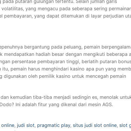
ada putaran gulungan tertentu. Selain jumlah garis
volatilitas, yang mengacu pada seberapa sering permainan
bel pembayaran, yang dapat ditemukan di layar perjudian ut
sepenuhnya bergantung pada peluang, pemain berpengalam
k mendapatkan hadiah besar dengan mengikuti beberapa a
gan persentase pembayaran tinggi, berlatih putaran bonus
n itu, pemain harus menghindari kasino apa pun yang memb
ng digunakan oleh pemilik kasino untuk mencegah pemain
an kemudian tiba-tiba menjadi sedingin es, menolak untu
odo? Ini adalah fitur yang dikenal dari mesin AGS.
 online
,
judi slot
,
pragmatic play
,
situs judi slot online
,
slot 