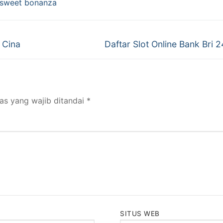
sweet bonanza
Next
 Cina
Daftar Slot Online Bank Bri 
post:
as yang wajib ditandai
*
SITUS WEB