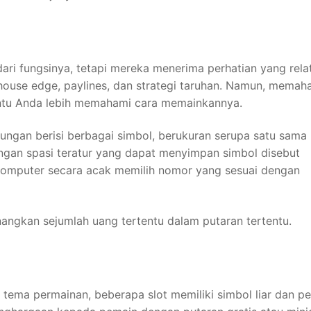
ri fungsinya, tetapi mereka menerima perhatian yang relat
 house edge, paylines, dan strategi taruhan. Namun, memah
ntu Anda lebih memahami cara memainkannya.
lungan berisi berbagai simbol, berukuran serupa satu sama l
dengan spasi teratur yang dapat menyimpan simbol disebut
, komputer secara acak memilih nomor yang sesuai dengan
ngkan sejumlah uang tertentu dalam putaran tertentu.
tema permainan, beberapa slot memiliki simbol liar dan pe