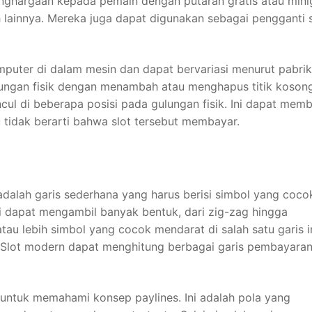
nghargaan kepada pemain dengan putaran gratis atau min
 lainnya. Mereka juga dapat digunakan sebagai pengganti 
mputer di dalam mesin dan dapat bervariasi menurut pabrik
ungan fisik dengan menambah atau menghapus titik kosong
l di beberapa posisi pada gulungan fisik. Ini dapat memb
 tidak berarti bahwa slot tersebut membayar.
adalah garis sederhana yang harus berisi simbol yang coco
 dapat mengambil banyak bentuk, dari zig-zag hingga
tau lebih simbol yang cocok mendarat di salah satu garis in
lot modern dapat menghitung berbagai garis pembayaran,
 untuk memahami konsep paylines. Ini adalah pola yang