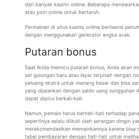
dari banyak kasino online. Beberapa menawarka
atau poin online untuk bertaruh.
Permainan di situs kasino online berlisensi pen
dengan menggunakan generator angka acak.
Putaran bonus
Saat Anda memicu putaran bonus, Anda akan m
set gulungan baru atau layar terpisah dengan r
peluang ekstra untuk menang besar dan bisa san
yang dijalankan dengan saldo uang sungguhan 
dapat dipicu berkali-kali.
Namun, pemain harus berhati-hati terhadap per
sepertinya selalu diikuti oleh serangan dingin 
merekomendasikan memainkannya karena bisa 
tabel pembayaran dengan hati-hati untuk melihat