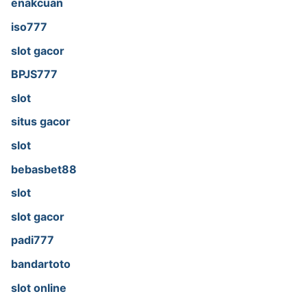
enakcuan
iso777
slot gacor
BPJS777
slot
situs gacor
slot
bebasbet88
slot
slot gacor
padi777
bandartoto
slot online