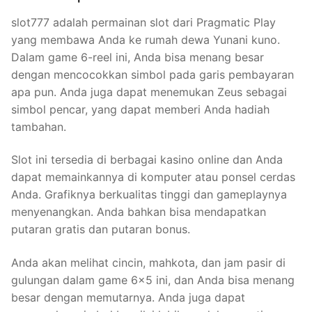
slot777 adalah permainan slot dari Pragmatic Play
yang membawa Anda ke rumah dewa Yunani kuno.
Dalam game 6-reel ini, Anda bisa menang besar
dengan mencocokkan simbol pada garis pembayaran
apa pun. Anda juga dapat menemukan Zeus sebagai
simbol pencar, yang dapat memberi Anda hadiah
tambahan.
Slot ini tersedia di berbagai kasino online dan Anda
dapat memainkannya di komputer atau ponsel cerdas
Anda. Grafiknya berkualitas tinggi dan gameplaynya
menyenangkan. Anda bahkan bisa mendapatkan
putaran gratis dan putaran bonus.
Anda akan melihat cincin, mahkota, dan jam pasir di
gulungan dalam game 6×5 ini, dan Anda bisa menang
besar dengan memutarnya. Anda juga dapat