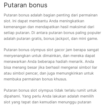
Putaran bonus
Putaran bonus adalah bagian penting dari permainan
slot. Ini dapat membantu Anda meningkatkan
kemenangan dan mendapatkan hasil maksimal dari
setiap putaran. Di antara putaran bonus paling populer
adalah putaran gratis, bonus jackpot, dan mini game.
Putaran bonus olympus slot gacor jam berapa sangat
menyenangkan untuk dimainkan, dan mereka dapat
menawarkan Anda beberapa hadiah menarik. Anda
bisa menang besar jika berhasil mengenai simbol liar
atau simbol pencar, dan juga memungkinkan untuk
membuka permainan bonus khusus.
Putaran bonus slot olympus tidak terlalu rumit untuk
dipahami. Yang perlu Anda lakukan adalah memilih
slot yang tepat dan kemudian menunggu putaran