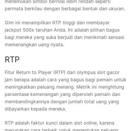
menemukan simbol bernilai lebih rendah seperti
permata berkilau dengan berbagai bentuk dan ukuran.
Gim ini menampilkan RTP tinggi dan membayar
jackpot 500x taruhan Anda. Ini adalah pilihan bagus
bagi mereka yang suka berjudi dan menikmati sensasi
memenangkan uang nyata.
RTP
Fitur Return to Player (RTP) dari olympus slot gacor
jam berapa adalah cara yang bagus bagi pemain untuk
meningkatkan peluang menang. Metrik ini menghitung
persentase kemenangan yang diperoleh pemain dan
membandingkannya dengan jumlah total uang yang
dibayarkan kepada mereka.
RTP adalah faktor kunci dalam slot online, karena
merupakan cara terbaik untuk menentukan peluang