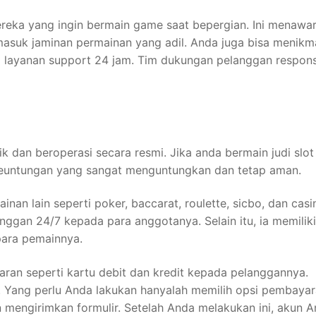
ereka yang ingin bermain game saat bepergian. Ini menawa
masuk jaminan permainan yang adil. Anda juga bisa menikm
i layanan support 24 jam. Tim dukungan pelanggan respons
ik dan beroperasi secara resmi. Jika anda bermain judi slot
untungan yang sangat menguntungkan dan tetap aman.
inan lain seperti poker, baccarat, roulette, sicbo, dan casi
nggan 24/7 kepada para anggotanya. Selain itu, ia memiliki
ara pemainnya.
aran seperti kartu debit dan kredit kepada pelanggannya.
Yang perlu Anda lakukan hanyalah memilih opsi pembaya
an mengirimkan formulir. Setelah Anda melakukan ini, akun 