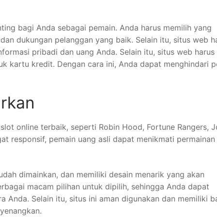
nting bagi Anda sebagai pemain. Anda harus memilih yang
dan dukungan pelanggan yang baik. Selain itu, situs web h
ormasi pribadi dan uang Anda. Selain itu, situs web harus
 kartu kredit. Dengan cara ini, Anda dapat menghindari p
arkan
t online terbaik, seperti Robin Hood, Fortune Rangers, J
at responsif, pemain uang asli dapat menikmati permainan
udah dimainkan, dan memiliki desain menarik yang akan
rbagai macam pilihan untuk dipilih, sehingga Anda dapat
Anda. Selain itu, situs ini aman digunakan dan memiliki 
nyenangkan.