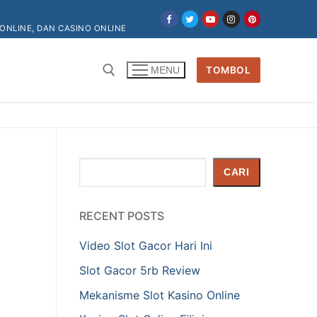
ONLINE, DAN CASINO ONLINE
TOMBOL
MENU
Cari
CARI
RECENT POSTS
Video Slot Gacor Hari Ini
Slot Gacor 5rb Review
Mekanisme Slot Kasino Online