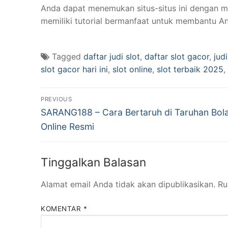
Anda dapat menemukan situs-situs ini dengan men
memiliki tutorial bermanfaat untuk membantu A
Tagged
daftar judi slot
,
daftar slot gacor
,
judi
slot gacor hari ini
,
slot online
,
slot terbaik 2025
,
Navigasi
PREVIOUS
Previous
pos
SARANG188 – Cara Bertaruh di Taruhan Bol
post:
Online Resmi
Tinggalkan Balasan
Alamat email Anda tidak akan dipublikasikan.
Ru
KOMENTAR
*