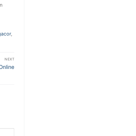
an
gacor
,
NEXT
Online