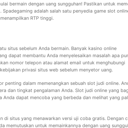
mulai bermain dengan uang sungguhan! Pastikan untuk mem
 Spadegaming adalah salah satu penyedia game slot onlin
enampilkan RTP tinggi.
tu situs sebelum Anda bermain. Banyak kasino online
ang dapat membantu Anda menyelesaikan masalah apa pu
akan nomor telepon atau alamat email untuk menghubungi
 kebijakan privasi situs web sebelum menyetor uang.
or penting dalam memenangkan sebuah slot judi online. An
era dan tingkat pengalaman Anda. Slot judi online yang ba
a Anda dapat mencoba yang berbeda dan melihat yang pal
di situs yang menawarkan versi uji coba gratis. Dengan c
nda memutuskan untuk memainkannya dengan uang sunggu