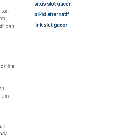
situs slot gacor
rkan
oli4d alternatif
ati
link slot gacor
if dan
 online
no
 tim
ran
Anda