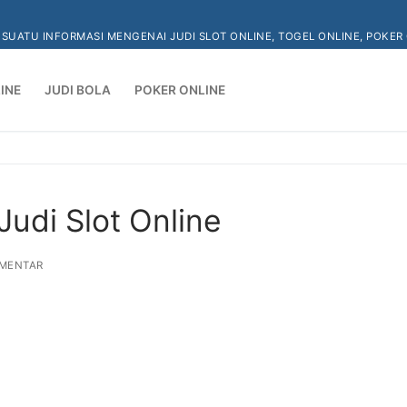
ATU INFORMASI MENGENAI JUDI SLOT ONLINE, TOGEL ONLINE, POKER 
INE
JUDI BOLA
POKER ONLINE
Cari:
udi Slot Online
MENTAR