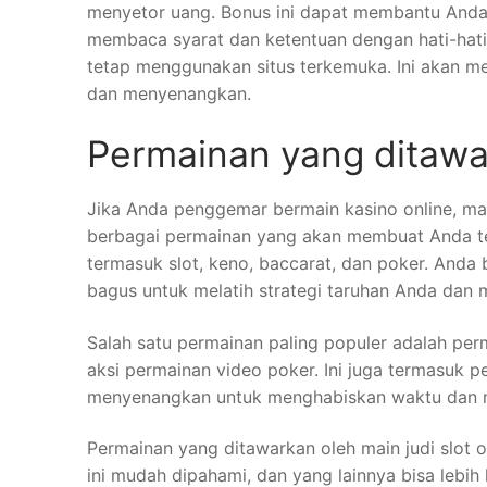
menyetor uang. Bonus ini dapat membantu Anda 
membaca syarat dan ketentuan dengan hati-hati.
tetap menggunakan situs terkemuka. Ini akan 
dan menyenangkan.
Permainan yang ditaw
Jika Anda penggemar bermain kasino online, ma
berbagai permainan yang akan membuat Anda ter
termasuk slot, keno, baccarat, dan poker. Anda
bagus untuk melatih strategi taruhan Anda dan
Salah satu permainan paling populer adalah p
aksi permainan video poker. Ini juga termasuk pe
menyenangkan untuk menghabiskan waktu dan me
Permainan yang ditawarkan oleh main judi slot 
ini mudah dipahami, dan yang lainnya bisa lebih