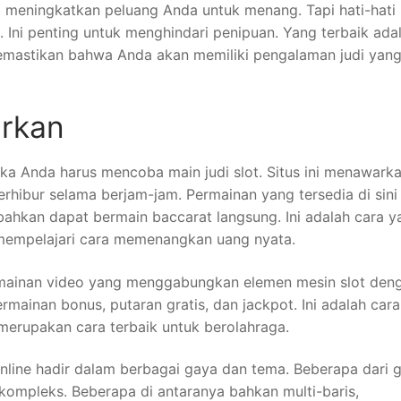
meningkatkan peluang Anda untuk menang. Tapi hati-hati
 Ini penting untuk menghindari penipuan. Yang terbaik ada
memastikan bahwa Anda akan memiliki pengalaman judi yan
arkan
ka Anda harus mencoba main judi slot. Situs ini menawark
hibur selama berjam-jam. Permainan yang tersedia di sini
 bahkan dapat bermain baccarat langsung. Ini adalah cara y
 mempelajari cara memenangkan uang nyata.
ermainan video yang menggabungkan elemen mesin slot den
rmainan bonus, putaran gratis, dan jackpot. Ini adalah car
rupakan cara terbaik untuk berolahraga.
online hadir dalam berbagai gaya dan tema. Beberapa dari
 kompleks. Beberapa di antaranya bahkan multi-baris,