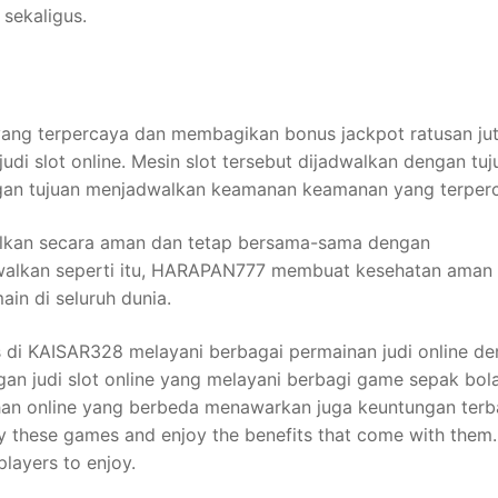
sekaligus.
 yang terpercaya dan membagikan bonus jackpot ratusan ju
di slot online. Mesin slot tersebut dijadwalkan dengan tuj
engan tujuan menjadwalkan keamanan keamanan yang terper
alkan secara aman dan tetap bersama-sama dengan
alkan seperti itu, HARAPAN777 membuat kesehatan aman 
in di seluruh dunia.
s di KAISAR328 melayani berbagai permainan judi online d
gan judi slot online yang melayani berbagi game sepak bola
ruhan online yang berbeda menawarkan juga keuntungan terb
y these games and enjoy the benefits that come with them. 
players to enjoy.