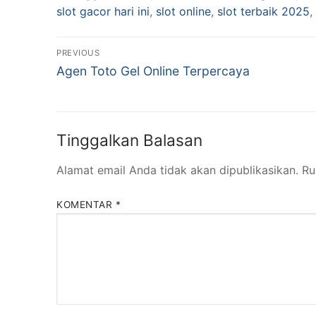
slot gacor hari ini
,
slot online
,
slot terbaik 2025
,
Navigasi
PREVIOUS
Previous
pos
Agen Toto Gel Online Terpercaya
post:
Tinggalkan Balasan
Alamat email Anda tidak akan dipublikasikan.
Ru
KOMENTAR
*