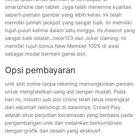
smartphone dan tablet. Juga telah menerima kualitas
seperti pemain gambar yang lebih keras. Ini telah
memiliki jumlah jackpot yang sangat baik. Ini memiliki
tujuh puluh kelima dalam satu minggu. Its mascot yang
sangat baik adalah Joker123 dan Joker Gaming. Ini
memiliki tujuh bonus New Member 100% di awal
sebagai modal bermain game slot.
Opsi pembayaran
unik slot online tanpa rekening memungkinkan pemain
untuk menghasilkan uang asli dengan mudah. Pada
hari ini, industri judi slot online telah terus meningkat
dari sejumlah teknologi di dalamnya. Crowd Play
adalah situs perjudian kecemasan yang berbasis pada
pengembangan unik dan melainkan berkombinasi
dengan grafik dan desain yang eksklusif.