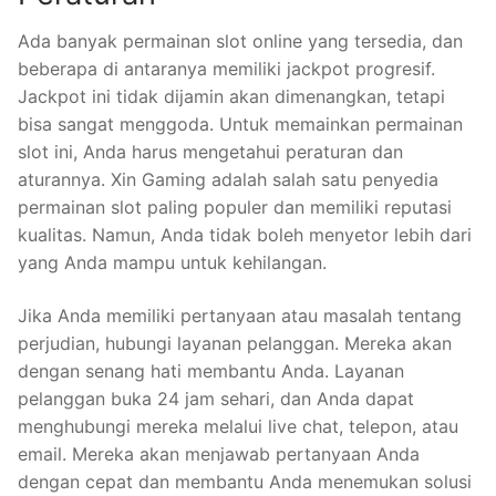
Ada banyak permainan slot online yang tersedia, dan
beberapa di antaranya memiliki jackpot progresif.
Jackpot ini tidak dijamin akan dimenangkan, tetapi
bisa sangat menggoda. Untuk memainkan permainan
slot ini, Anda harus mengetahui peraturan dan
aturannya. Xin Gaming adalah salah satu penyedia
permainan slot paling populer dan memiliki reputasi
kualitas. Namun, Anda tidak boleh menyetor lebih dari
yang Anda mampu untuk kehilangan.
Jika Anda memiliki pertanyaan atau masalah tentang
perjudian, hubungi layanan pelanggan. Mereka akan
dengan senang hati membantu Anda. Layanan
pelanggan buka 24 jam sehari, dan Anda dapat
menghubungi mereka melalui live chat, telepon, atau
email. Mereka akan menjawab pertanyaan Anda
dengan cepat dan membantu Anda menemukan solusi