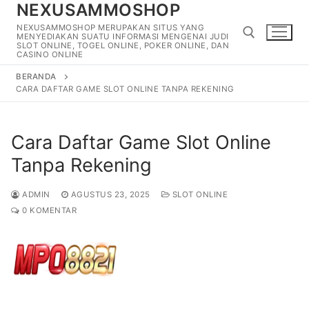
NEXUSAMMOSHOP
Lompat
ke
NEXUSAMMOSHOP MERUPAKAN SITUS YANG
MENYEDIAKAN SUATU INFORMASI MENGENAI JUDI
konten
SLOT ONLINE, TOGEL ONLINE, POKER ONLINE, DAN
CASINO ONLINE
BERANDA
Cari:
CARA DAFTAR GAME SLOT ONLINE TANPA REKENING
Cara Daftar Game Slot Online
Tanpa Rekening
ADMIN
AGUSTUS 23, 2025
SLOT ONLINE
0 KOMENTAR