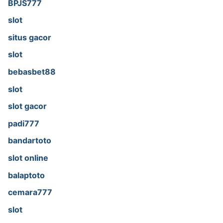
BPJS777
slot
situs gacor
slot
bebasbet88
slot
slot gacor
padi777
bandartoto
slot online
balaptoto
cemara777
slot