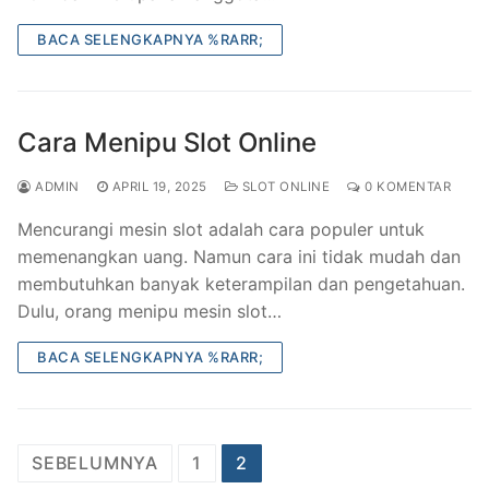
BACA SELENGKAPNYA %RARR;
Cara Menipu Slot Online
ADMIN
APRIL 19, 2025
SLOT ONLINE
0 KOMENTAR
Mencurangi mesin slot adalah cara populer untuk
memenangkan uang. Namun cara ini tidak mudah dan
membutuhkan banyak keterampilan dan pengetahuan.
Dulu, orang menipu mesin slot…
BACA SELENGKAPNYA %RARR;
Paginasi
SEBELUMNYA
1
2