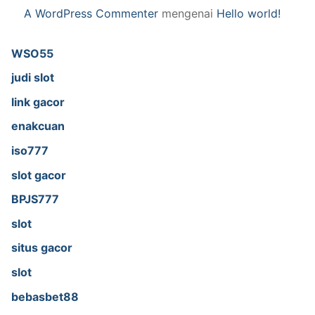
A WordPress Commenter
mengenai
Hello world!
WSO55
judi slot
link gacor
enakcuan
iso777
slot gacor
BPJS777
slot
situs gacor
slot
bebasbet88