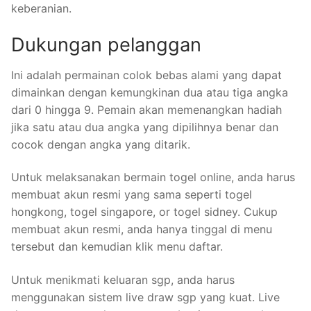
keberanian.
Dukungan pelanggan
Ini adalah permainan colok bebas alami yang dapat
dimainkan dengan kemungkinan dua atau tiga angka
dari 0 hingga 9. Pemain akan memenangkan hadiah
jika satu atau dua angka yang dipilihnya benar dan
cocok dengan angka yang ditarik.
Untuk melaksanakan bermain togel online, anda harus
membuat akun resmi yang sama seperti togel
hongkong, togel singapore, or togel sidney. Cukup
membuat akun resmi, anda hanya tinggal di menu
tersebut dan kemudian klik menu daftar.
Untuk menikmati keluaran sgp, anda harus
menggunakan sistem live draw sgp yang kuat. Live