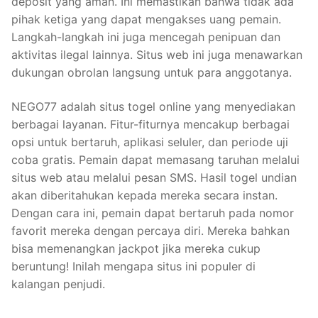
deposit yang aman. Ini memastikan bahwa tidak ada
pihak ketiga yang dapat mengakses uang pemain.
Langkah-langkah ini juga mencegah penipuan dan
aktivitas ilegal lainnya. Situs web ini juga menawarkan
dukungan obrolan langsung untuk para anggotanya.
NEGO77 adalah situs togel online yang menyediakan
berbagai layanan. Fitur-fiturnya mencakup berbagai
opsi untuk bertaruh, aplikasi seluler, dan periode uji
coba gratis. Pemain dapat memasang taruhan melalui
situs web atau melalui pesan SMS. Hasil togel undian
akan diberitahukan kepada mereka secara instan.
Dengan cara ini, pemain dapat bertaruh pada nomor
favorit mereka dengan percaya diri. Mereka bahkan
bisa memenangkan jackpot jika mereka cukup
beruntung! Inilah mengapa situs ini populer di
kalangan penjudi.