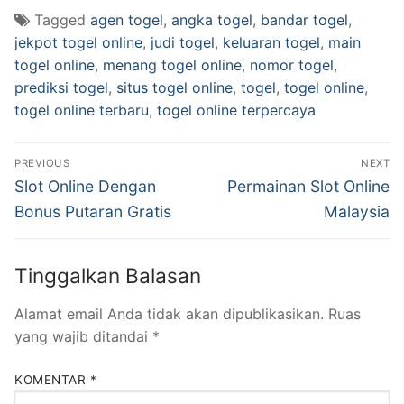
Tagged
agen togel
,
angka togel
,
bandar togel
,
jekpot togel online
,
judi togel
,
keluaran togel
,
main
togel online
,
menang togel online
,
nomor togel
,
prediksi togel
,
situs togel online
,
togel
,
togel online
,
togel online terbaru
,
togel online terpercaya
Navigasi
PREVIOUS
NEXT
pos
Previous
Next
Slot Online Dengan
Permainan Slot Online
post:
post:
Bonus Putaran Gratis
Malaysia
Tinggalkan Balasan
Alamat email Anda tidak akan dipublikasikan.
Ruas
yang wajib ditandai
*
KOMENTAR
*