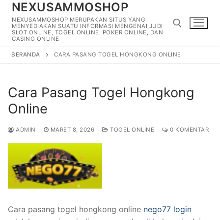
NEXUSAMMOSHOP
Lompat
ke
NEXUSAMMOSHOP MERUPAKAN SITUS YANG
MENYEDIAKAN SUATU INFORMASI MENGENAI JUDI
konten
SLOT ONLINE, TOGEL ONLINE, POKER ONLINE, DAN
CASINO ONLINE
BERANDA
CARA PASANG TOGEL HONGKONG ONLINE
Cari:
Cara Pasang Togel Hongkong
Online
ADMIN
MARET 8, 2026
TOGEL ONLINE
0 KOMENTAR
Cara pasang togel hongkong online
nego77 login