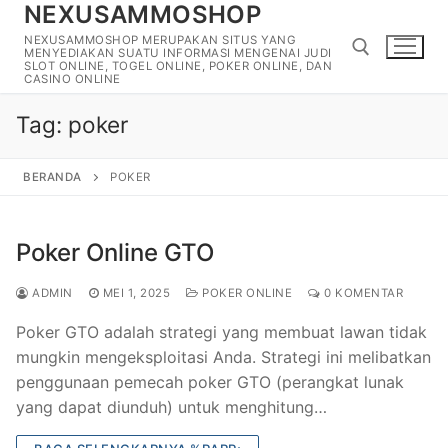
NEXUSAMMOSHOP
Lompat
ke
NEXUSAMMOSHOP MERUPAKAN SITUS YANG
MENYEDIAKAN SUATU INFORMASI MENGENAI JUDI
konten
SLOT ONLINE, TOGEL ONLINE, POKER ONLINE, DAN
CASINO ONLINE
Tag:
poker
Cari:
BERANDA
POKER
Poker Online GTO
ADMIN
MEI 1, 2025
POKER ONLINE
0 KOMENTAR
Poker GTO adalah strategi yang membuat lawan tidak
mungkin mengeksploitasi Anda. Strategi ini melibatkan
penggunaan pemecah poker GTO (perangkat lunak
yang dapat diunduh) untuk menghitung…