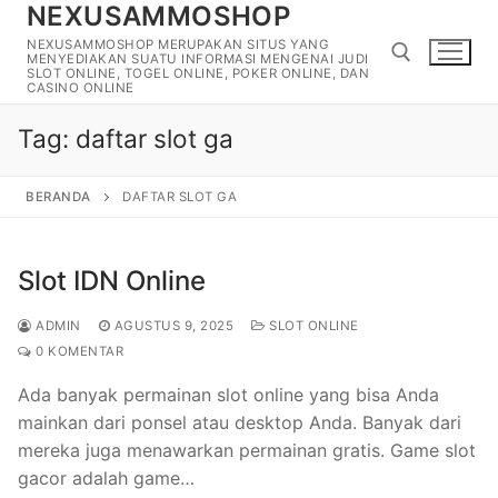
NEXUSAMMOSHOP
Lompat
ke
NEXUSAMMOSHOP MERUPAKAN SITUS YANG
MENYEDIAKAN SUATU INFORMASI MENGENAI JUDI
konten
SLOT ONLINE, TOGEL ONLINE, POKER ONLINE, DAN
CASINO ONLINE
Tag:
daftar slot ga
Cari:
BERANDA
DAFTAR SLOT GA
Slot IDN Online
ADMIN
AGUSTUS 9, 2025
SLOT ONLINE
0 KOMENTAR
Ada banyak permainan slot online yang bisa Anda
mainkan dari ponsel atau desktop Anda. Banyak dari
mereka juga menawarkan permainan gratis. Game slot
gacor adalah game…