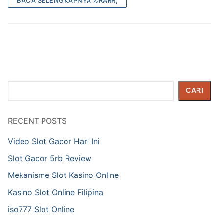
BACA SELENGKAPNYA %RARR;
Cari
CARI
RECENT POSTS
Video Slot Gacor Hari Ini
Slot Gacor 5rb Review
Mekanisme Slot Kasino Online
Kasino Slot Online Filipina
iso777 Slot Online