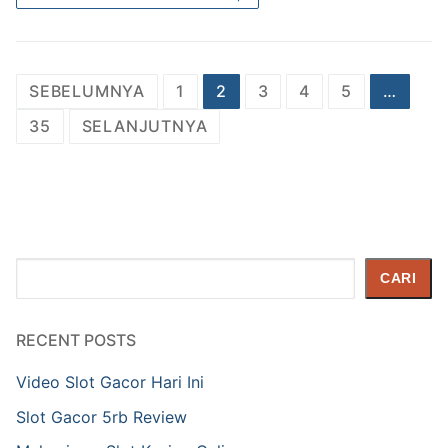
Paginasi
SEBELUMNYA
1
2
3
4
5
…
pos
35
SELANJUTNYA
Cari
CARI
RECENT POSTS
Video Slot Gacor Hari Ini
Slot Gacor 5rb Review