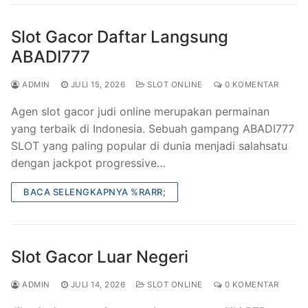
Slot Gacor Daftar Langsung
ABADI777
ADMIN
JULI 15, 2026
SLOT ONLINE
0 KOMENTAR
Agen slot gacor judi online merupakan permainan
yang terbaik di Indonesia. Sebuah gampang ABADI777
SLOT yang paling popular di dunia menjadi salahsatu
dengan jackpot progressive…
BACA SELENGKAPNYA %RARR;
Slot Gacor Luar Negeri
ADMIN
JULI 14, 2026
SLOT ONLINE
0 KOMENTAR