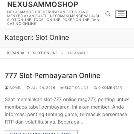
NEXUSAMMOSHOP
Lompat
ke
NEXUSAMMOSHOP MERUPAKAN SITUS YANG
MENYEDIAKAN SUATU INFORMASI MENGENAI JUDI
konten
SLOT ONLINE, TOGEL ONLINE, POKER ONLINE, DAN
CASINO ONLINE
Kategori:
Slot Online
Cari:
BERANDA
SLOT ONLINE
HALAMAN 2
777 Slot Pembayaran Online
ADMIN
JULI 24, 2026
SLOT ONLINE
0 KOMENTAR
Saat memainkan slot 777 online msg777, penting untuk
membaca tabel pembayaran. Ini akan memberi Anda
informasi penting tentang game, termasuk persentase
RTP dan volatilitasnya. Beberapa…