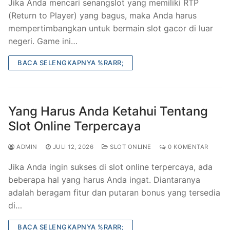
Jika Anda mencari senangslot yang memiliki RTP
(Return to Player) yang bagus, maka Anda harus
mempertimbangkan untuk bermain slot gacor di luar
negeri. Game ini…
BACA SELENGKAPNYA %RARR;
Yang Harus Anda Ketahui Tentang
Slot Online Terpercaya
ADMIN
JULI 12, 2026
SLOT ONLINE
0 KOMENTAR
Jika Anda ingin sukses di slot online terpercaya, ada
beberapa hal yang harus Anda ingat. Diantaranya
adalah beragam fitur dan putaran bonus yang tersedia
di…
BACA SELENGKAPNYA %RARR;